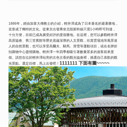
1886年，經由加拿大傳教士的介紹，輕井澤成為了日本著名的避暑勝地，
並形成了獨特的文化。從東京出發乘坐北陸新幹線只需1小時即可到達，
十分方便，目前已成為廣受好評的度假勝地。在這裡，您可以參觀輕井澤
高原協會、舊三笠賓館等歷史底蘊深厚的人文景觀，欣賞雲場池等風景迷
人的自然景觀，也可以享受高爾夫、騎馬、滑雪等運動項目，或在名牌折
扣購物中心盡情購物。輕井澤一年四季都吸引著數量眾多的遊客前來度
假。請您在位於輕井澤站旁的古色古香的觀光協會裡，挑選自己喜歡的觀
1111111 下面有圖~~~~~
光景點。選定目標，馬上出發吧！