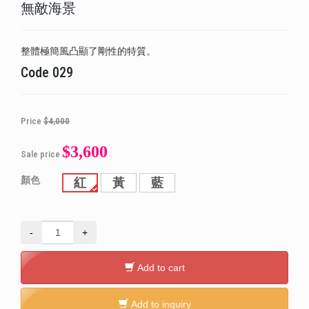
無敵海景
整體極簡風凸顯了剛性的特質。
Code
029
Price
$4,000
$3,600
Sale price
顏色
紅
黃
藍
-
+
Add to cart
Add to inquiry