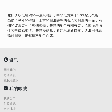
此組造型以對稱的手法來設計，中間以方格十字並配合色板，
凸顯了剛性的特質，上方的圖形靜靜的表現其圓滑的一面，兩
側的波浪柔和了整個視覺；整體的配合有剛有柔，溫馨浪漫徜
伴其中倍感柔情。整體極簡風，看起來清新自然，造形用弧線
幾何圖案，網狀檽格配合而成。
資訊
關於我們
寄送資訊
隱私權聲明
我的帳號
我的訂單
付款資訊
寄送地址