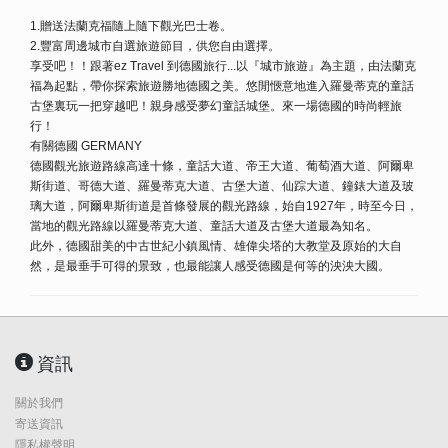
1.贈送法蘭克福隨上隨下觀光巴士卷。
2.豐富周邊城市自選旅遊節目，供您自由選擇。
享受吧！！跟著ez Travel 到德國旅行...以『城市旅遊』為主題，由法蘭克
福為起點，帶你探索旅遊勝地德國之美。悠閒愜意地進入羅曼蒂克的童話
古堡裏玩一把穿越吧！親身感受夢幻童話城堡。來一場德國的時尚輕旅
行！
有關德國 GERMANY
德國觀光旅遊路線高達十條，童話大道、帝王大道、葡萄酒大道、阿爾卑
斯街道、哥德大道、羅曼蒂克大道、古堡大道、仙踪大道、鐘錶大道及玻
璃大道，阿爾卑斯街道是首條發展的觀光路線，始自1927年，時至今日，
當地的觀光路線以羅曼蒂克大道、童話大道及古堡大道最為知名。
此外，德國甜美的中古世紀小鎮風情、雄偉尖塔的大教堂及原始的大自
然，是最垂手可得的景致，也最能讓人感受德國是何等的泱泱大國。
資訊
關於我們
寄送資訊
隱私權聲明