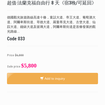
超值‧法蘭克福自由行 8 天《宿3晚/可延回》
德國觀光旅遊路線高達十條，童話大道、帝王大道、葡萄酒大
道、阿爾卑斯街道、哥德大道、羅曼蒂克大道、古堡大道、仙
踪大道、鐘錶大道及玻璃大道，阿爾卑斯街道是首條發展的觀
光路線...
Code
033
Price
$6,000
$5,800
Sale price
Add to inquiry