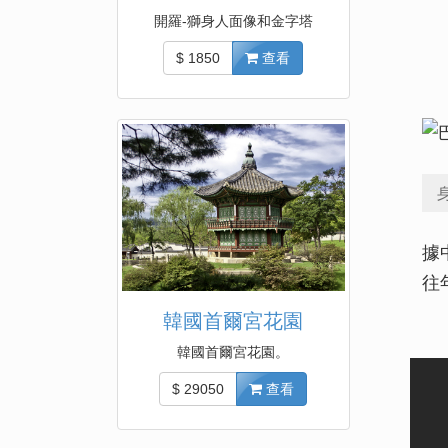
開羅-獅身人面像和金字塔
$ 1850
查看
據
往
韓國首爾宮花園
韓國首爾宮花園。
$ 29050
查看