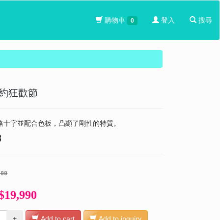
購物車
登入
搜尋
0
約狂歡節
格十字並配合色板，凸顯了剛性的特質。
3
000
$19,990
+
Add to cart
Add to inquiry