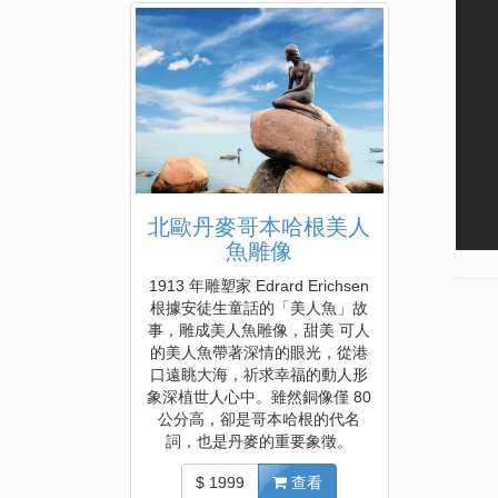
北歐丹麥哥本哈根美人
魚雕像
1913 年雕塑家 Edrard Erichsen
根據安徒生童話的「美人魚」故
事，雕成美人魚雕像，甜美 可人
的美人魚帶著深情的眼光，從港
口遠眺大海，祈求幸福的動人形
象深植世人心中。雖然銅像僅 80
公分高，卻是哥本哈根的代名
詞，也是丹麥的重要象徵。
$ 1999
查看