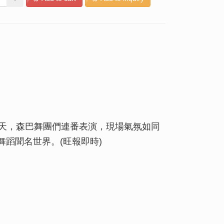
三天，森巴舞團們連番表演，現場氣氛如同
蹈聞名世界。(旺報即時)